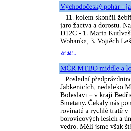
Východočeský pohár - ja
11. kolem skončil žebř
jaro žactva a dorostu. Na
D12C - 1. Marta Kutlvaš
Wohanka, 3. Vojtěch Leš
čti dál...
MČR MTBO middle a l
Poslední předprázdnino
Jabkenicích, nedaleko M
Boleslavi – v kraji Bedř
Smetany. Čekaly nás po
rovinaté a rychlé tratě v
borovicových lesích a ú
vedro. Měli jsme však ště