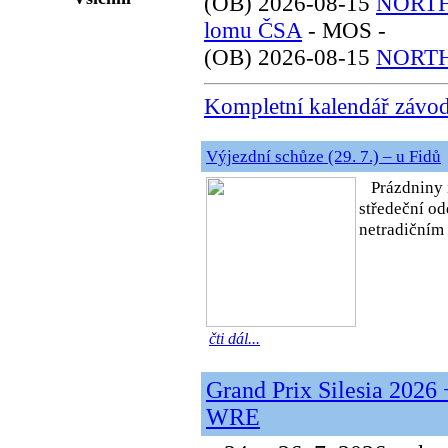
(OB) 2026-08-15
NORTH 
lomu ČSA
- MOS -
(OB) 2026-08-15
NORTH
Kompletní kalendář závo
Výjezdní schůze (29. 7.) – u Fidů
Prázdniny 
středeční od
netradičním 
čti dál...
Grand Prix Silesia 2026 
WRE