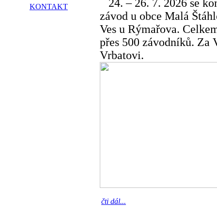
24. – 26. 7. 2026 se kon
KONTAKT
závod u obce Malá Štáhl
Ves u Rýmařova. Celkem
přes 500 závodníků. Za V
Vrbatovi.
čti dál...