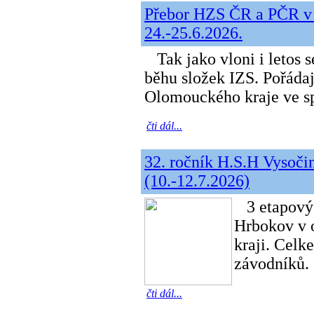
Přebor HZS ČR a PČR v 
24.-25.6.2026.
Tak jako vloni i letos 
běhu složek IZS. Pořáda
Olomouckého kraje ve sp
čti dál...
32. ročník H.S.H Vysoči
(10.-12.7.2026)
3 etapový
Hrbokov v 
kraji. Celk
závodníků. 
čti dál...