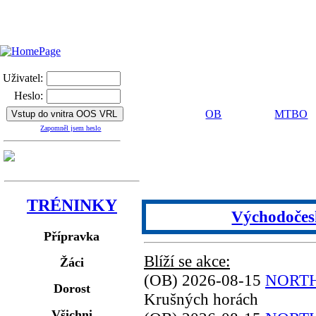
Uživatel:
Heslo:
OB
MTBO
Vstup do vnitra OOS VRL
Zapomněl jsem heslo
TRÉNINKY
Východočesk
Přípravka
Blíží se akce:
Žáci
(OB) 2026-08-15
NORTH
Dorost
Krušných horách
Všichni