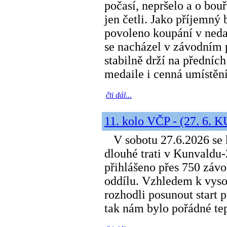
počasí, nepršelo a o bou
jen četli. Jako příjemný
povoleno koupání v nedal
se nacházel v závodním p
stabilně drží na předníc
medaile i cenná umístění
čti dál...
11. kolo VČP - (27. 6. 
V sobotu 27.6.2026 se k
dlouhé trati v Kunvaldu
přihlášeno přes 750 závo
oddílu. Vzhledem k vyso
rozhodli posunout start 
tak nám bylo pořádné tep