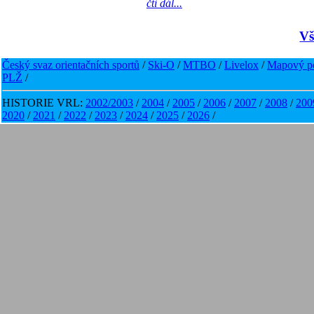
čti dál...
Vš
Český svaz orientačních sportů
/
Ski-O
/
MTBO
/
Livelox
/
Mapový po
PLŽ
/
HISTORIE VRL:
2002/2003
/
2004
/
2005
/
2006
/
2007
/
2008
/
200
2020
/
2021
/
2022
/
2023
/
2024
/
2025
/
2026
/